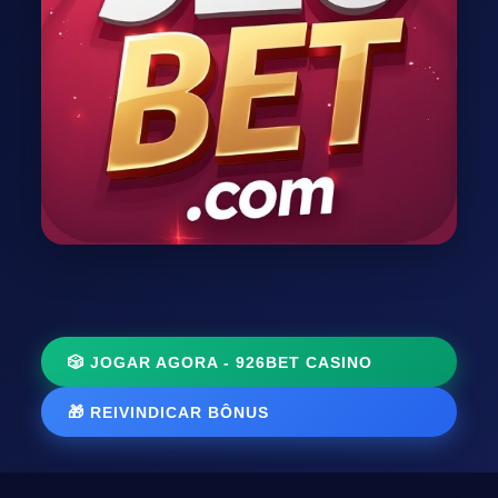
🎲 JOGAR AGORA - 926BET CASINO
🎁 REIVINDICAR BÔNUS