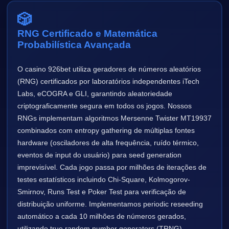
🎲
RNG Certificado e Matemática
Probabilística Avançada
O casino 926bet utiliza geradores de números aleatórios
(RNG) certificados por laboratórios independentes iTech
Labs, eCOGRA e GLI, garantindo aleatoriedade
criptograficamente segura em todos os jogos. Nossos
RNGs implementam algoritmos Mersenne Twister MT19937
combinados com entropy gathering de múltiplas fontes
hardware (osciladores de alta frequência, ruído térmico,
eventos de input do usuário) para seed generation
imprevisível. Cada jogo passa por milhões de iterações de
testes estatísticos incluindo Chi-Square, Kolmogorov-
Smirnov, Runs Test e Poker Test para verificação de
distribuição uniforme. Implementamos periodic reseeding
automático a cada 10 milhões de números gerados,
utilizando true random number generators (TRNG)