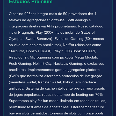
Estúdios Premium
O casino 926bet integra mais de 50 provedores tier-1
através de agregadores Softswiss, SoftGamings e
integrações diretas via APIs proprietárias. Nosso catálogo
inclui Pragmatic Play (200+ títulos incluindo Gates of
Olympus, Sweet Bonanza), Evolution Gaming (50+ mesas
ao vivo com dealers brasileiros), NetEnt (clássicos como
Starburst, Gonzo's Quest), Play'n GO (Book of Dead,
Reactoonz), Microgaming com jackpots Mega Moolah,
Push Gaming, Nolimit City, Hacksaw Gaming, e exclusivos
brasileiros. Implementamos game aggregation platform
(GAP) que normaliza diferentes protocolos de integração
(seamless wallet, transfer wallet, hybrid) em interface
unificada. Sistema de cache inteligente pré-carrega assets
de jogos populares, reduzindo tempo de loading em 70%.
Suportamos play for fun mode ilimitado em todos os títulos,
permitindo test antes de apostar real. Oferecemos feature
buy em slots permitidos, torneios de slots com prize pools