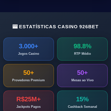
🎰 ESTATÍSTICAS CASINO 926BET
3.000+
98.8%
Jogos Casino
RTP Médio
50+
50+
Provedores Premium
Mesas ao Vivo
R$25M+
15%
Jackpots Pagos
Cashback Semanal